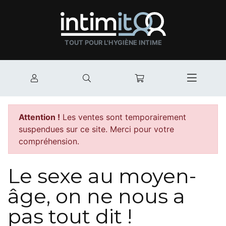
TOUT POUR L'HYGIÈNE INTIME
Mon compte
Rechercher
Mon panier
Afficher
Attention !
Les ventes sont temporairement
suspendues sur ce site. Merci pour votre
compréhension.
Le sexe au moyen-
âge, on ne nous a
pas tout dit !