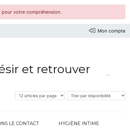
i pour votre compréhension.
Mon compte
sir et retrouver
ie intense ou pression peuvent entraîner une
 la confiance, la vitalité et la qualité de la vie
gie, son bien-être et sa connexion à ses
NS LE CONTACT
HYGIÈNE INTIME