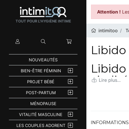
Attention !
Les
TOUT POUR L'HYGIÈNE INTIME
intimitoo
T
Mon compte
Rechercher
Mon panier
Libid
NOUVEAUTÉS
Libido
BIEN-ÊTRE FÉMININ
vitali
PROJET BÉBÉ
Le désir masculin
POST-PARTUM
baisse de libido
MÉNOPAUSE
intime.
VITALITÉ MASCULINE
Retrouver une
li
INFORMATIONS
sensations. Le dé
LES COUPLES ADORENT