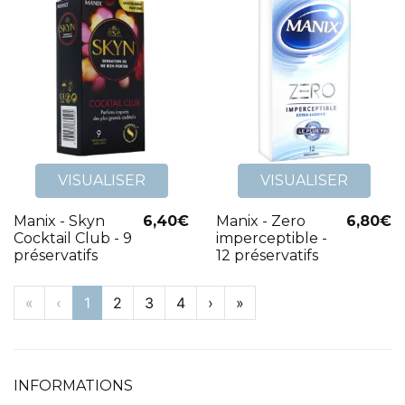
VISUALISER
VISUALISER
Manix - Skyn
6,40€
Manix - Zero
6,80€
Cocktail Club - 9
imperceptible -
préservatifs
12 préservatifs
«
‹
1
2
3
4
›
»
INFORMATIONS