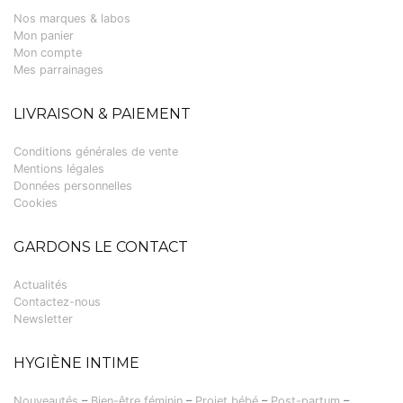
Nos marques & labos
Mon panier
Mon compte
Mes parrainages
LIVRAISON & PAIEMENT
Conditions générales de vente
Mentions légales
Données personnelles
Cookies
GARDONS LE CONTACT
Actualités
Contactez-nous
Newsletter
HYGIÈNE INTIME
Nouveautés
–
Bien-être féminin
–
Projet bébé
–
Post-partum
–