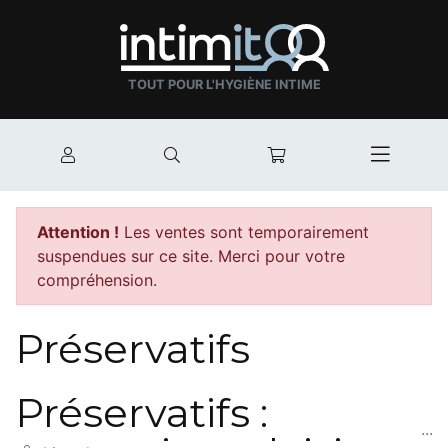
TOUT POUR L'HYGIÈNE INTIME
Mon compte
Rechercher
Mon panier
Afficher
Attention !
Les ventes sont temporairement
suspendues sur ce site. Merci pour votre
compréhension.
Préservatifs
Préservatifs :