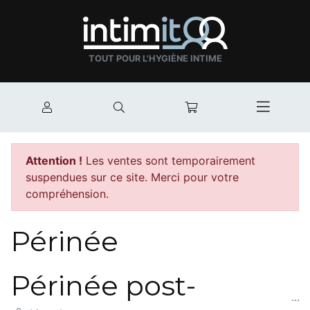
TOUT POUR L'HYGIÈNE INTIME
Mon compte
Rechercher
Mon panier
Afficher
Attention !
Les ventes sont temporairement
suspendues sur ce site. Merci pour votre
compréhension.
Périnée
Périnée post-