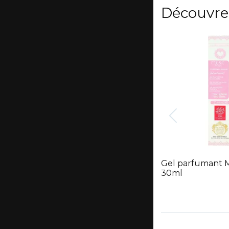
Découvre
Gel parfumant 
30ml