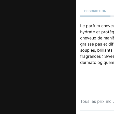
DESCRIPTION
Le parfum cheveux
hydrate et protège
cheveux de manièr
graisse pas et dif
souples, brillants
fragrances : Swee
dermatologiqueme
Tous les prix incl