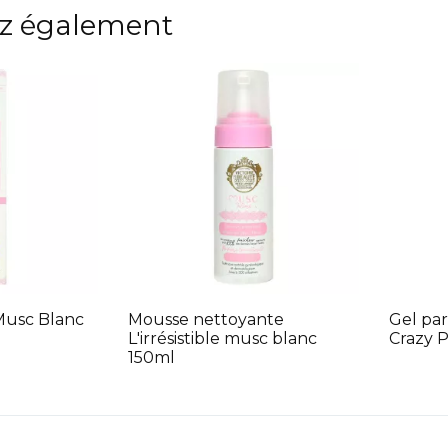
z également
Musc Blanc
Mousse nettoyante
Gel pa
L'irrésistible musc blanc
Crazy 
150ml