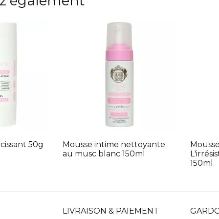
z également
cissant 50g
Mousse intime nettoyante
Mousse
au musc blanc 150ml
L'irrés
150ml
LIVRAISON & PAIEMENT
GARDO