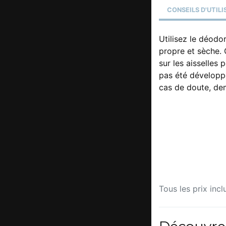
CONSEILS D'UTIL
Utilisez le déodo
propre et sèche. O
sur les aisselles 
pas été développé
cas de doute, de
Tous les prix incl