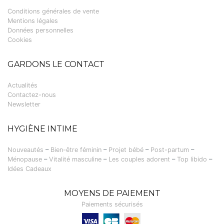
Conditions générales de vente
Mentions légales
Données personnelles
Cookies
GARDONS LE CONTACT
Actualités
Contactez-nous
Newsletter
HYGIÈNE INTIME
Nouveautés
–
Bien-être féminin
–
Projet bébé
–
Post-partum
–
Ménopause
–
Vitalité masculine
–
Les couples adorent
–
Top libido
–
Idées Cadeaux
MOYENS DE PAIEMENT
Paiements sécurisés
Visa, Carte bancaire