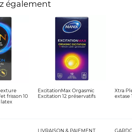
z également
texture
ExcitationMax Orgasmic
Xtra P
et frisson 10
Excitation 12 préservatifs
extase 
 latex
LIVRAISON & PAIEMENT
GARDO