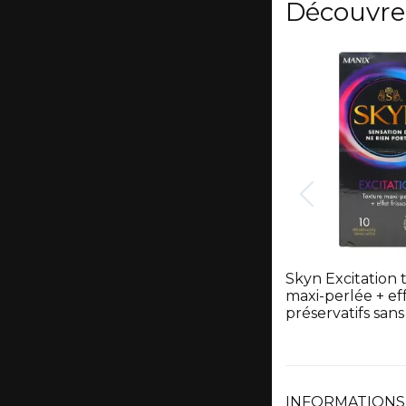
Découvre
Skyn Excitation 
maxi-perlée + eff
préservatifs sans
INFORMATIONS