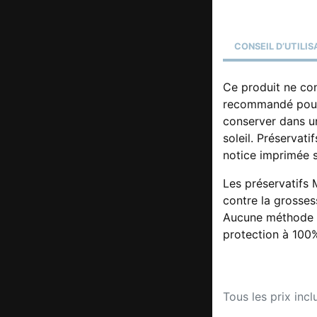
CONSEIL D’UTILIS
Ce produit ne con
recommandé pour 
conserver dans un
soleil. Préservati
notice imprimée s
Les préservatifs 
contre la grosses
Aucune méthode d
protection à 100
Tous les prix incl