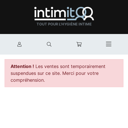
TOUT POUR L'HYGIÈNE INTIME
Mon compte
Rechercher
Mon panier
Afficher
Attention !
Les ventes sont temporairement
suspendues sur ce site. Merci pour votre
compréhension.