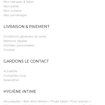
Nos marques & labos
Mon panier
Mon compte
Mes parrainages
LIVRAISON & PAIEMENT
Conditions générales de vente
Mentions légales
Données personnelles
Cookies
GARDONS LE CONTACT
Actualités
Contactez-nous
Newsletter
HYGIÈNE INTIME
Nouveautés
–
Bien-être féminin
–
Projet bébé
–
Post-partum
–