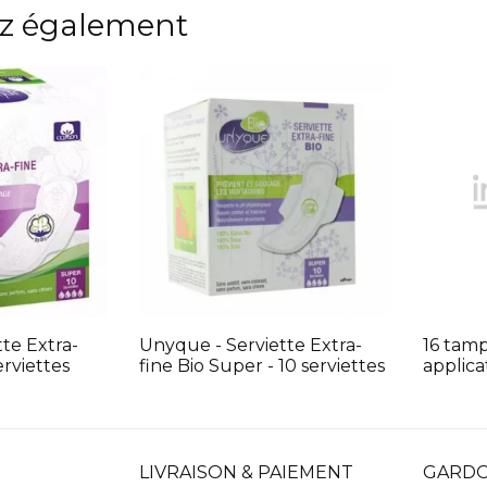
z également
te Extra-
Unyque - Serviette Extra-
16 tam
erviettes
fine Bio Super - 10 serviettes
applic
LIVRAISON & PAIEMENT
GARDO