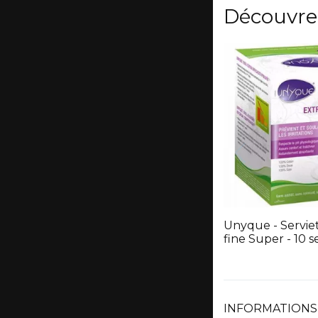
Découvre
Unyque - Serviet
fine Super - 10 s
INFORMATIONS