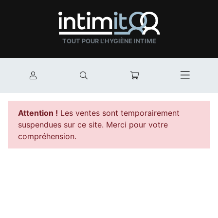
TOUT POUR L'HYGIÈNE INTIME
Mon compte
Rechercher
Mon panier
Afficher
Attention !
Les ventes sont temporairement
suspendues sur ce site. Merci pour votre
compréhension.