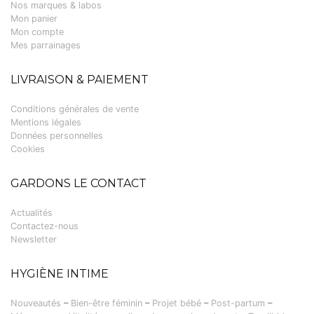
Nos marques & labos
Mon panier
Mon compte
Mes parrainages
LIVRAISON & PAIEMENT
Conditions générales de vente
Mentions légales
Données personnelles
Cookies
GARDONS LE CONTACT
Actualités
Contactez-nous
Newsletter
HYGIÈNE INTIME
Nouveautés
–
Bien-être féminin
–
Projet bébé
–
Post-partum
–