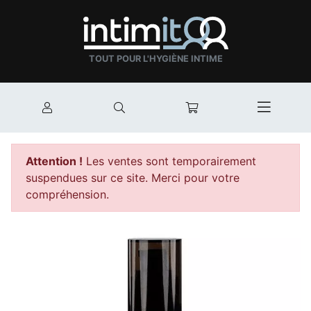
TOUT POUR L'HYGIÈNE INTIME
Mon compte
Rechercher
Mon panier
Afficher
Attention !
Les ventes sont temporairement
suspendues sur ce site. Merci pour votre
compréhension.