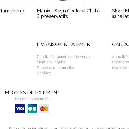
fiant intime
Manix - Skyn Cocktail Club -
Skyn El
9 préservatifs
sans la
LIVRAISON & PAIEMENT
GARDO
Conditions générales de vente
Actualité
Mentions légales
Contacte
Données personnelles
Newslett
Cookies
MOYENS DE PAIEMENT
Paiements sécurisés
Visa, Carte bancaire, MasterCard
© 2018-2026 intimitoo - Tous droits réservés
-
Site e-commerce po