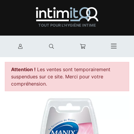
TOUT POUR L'HYGIÈNE INTIME
Mon compte
Rechercher
Mon panier
Afficher
Attention !
Les ventes sont temporairement
suspendues sur ce site. Merci pour votre
compréhension.