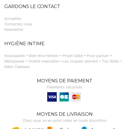
GARDONS LE CONTACT
Actualités
Contactez-nous
Newsletter
HYGIÈNE INTIME
Nouveautés
–
Bien-être féminin
–
Projet bébé
–
Post-partum
–
Ménopause
–
Vitalité masculine
–
Les couples adorent
–
Top libido
–
Idées Cadeaux
MOYENS DE PAIEMENT
Paiements sécurisés
Visa, Carte bancaire
MOYENS DE LIVRAISON
Chez vous ou en point relais en toute discrétion
Livraison SoColissimo