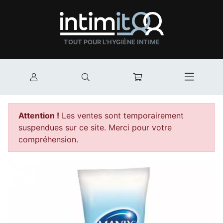
TOUT POUR L'HYGIÈNE INTIME
Mon compte
Rechercher
Mon panier
Afficher
Attention !
Les ventes sont temporairement
suspendues sur ce site. Merci pour votre
compréhension.