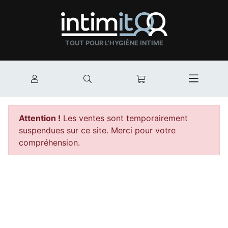
TOUT POUR L'HYGIÈNE INTIME
Mon compte
Rechercher
Mon panier
Afficher
Attention !
Les ventes sont temporairement
suspendues sur ce site. Merci pour votre
compréhension.