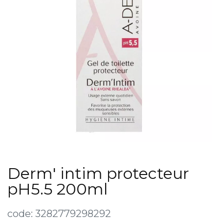
Derm' intim protecteur
pH5.5 200ml
code:
3282779298292