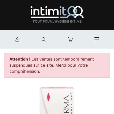
TOUT POUR L'HYGIÈNE INTIME
Mon compte
Rechercher
Mon panier
Afficher
Attention !
Les ventes sont temporairement
suspendues sur ce site. Merci pour votre
compréhension.