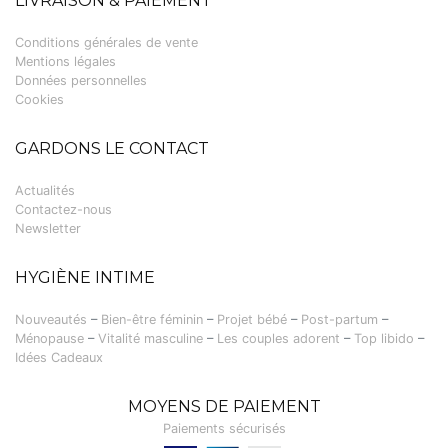
LIVRAISON & PAIEMENT
Conditions générales de vente
Mentions légales
Données personnelles
Cookies
GARDONS LE CONTACT
Actualités
Contactez-nous
Newsletter
HYGIÈNE INTIME
Nouveautés
–
Bien-être féminin
–
Projet bébé
–
Post-partum
–
Ménopause
–
Vitalité masculine
–
Les couples adorent
–
Top libido
–
Idées Cadeaux
MOYENS DE PAIEMENT
Paiements sécurisés