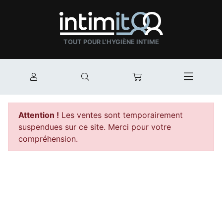
TOUT POUR L'HYGIÈNE INTIME
Mon compte
Rechercher
Mon panier
Afficher
Attention !
Les ventes sont temporairement
suspendues sur ce site. Merci pour votre
compréhension.