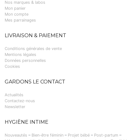
Nos marques & labos
Mon panier
Mon compte
Mes parrainages
LIVRAISON & PAIEMENT
Conditions générales de vente
Mentions légales
Données personnelles
Cookies
GARDONS LE CONTACT
Actualités
Contactez-nous
Newsletter
HYGIÈNE INTIME
Nouveautés
–
Bien-être féminin
–
Projet bébé
–
Post-partum
–