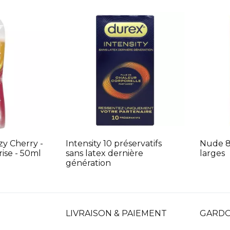
zy Cherry -
Intensity 10 préservatifs
Nude 8 
erise - 50ml
sans latex dernière
larges
génération
LIVRAISON & PAIEMENT
GARDO