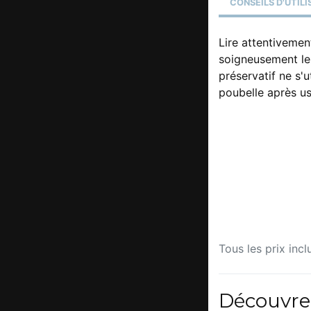
CONSEILS D'UTIL
Lire attentivement
soigneusement le 
préservatif ne s'ut
poubelle après u
Tous les prix incl
Découvre