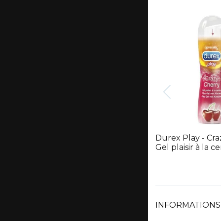
Durex Play - Cra
Gel plaisir à la c
INFORMATIONS