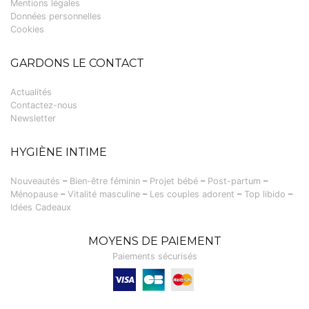
Mentions légales
Données personnelles
Cookies
GARDONS LE CONTACT
Actualités
Contactez-nous
Newsletter
HYGIÈNE INTIME
Nouveautés
–
Bien-être féminin
–
Projet bébé
–
Post-partum
–
Ménopause
–
Vitalité masculine
–
Les couples adorent
–
Top libido
–
Idées Cadeaux
MOYENS DE PAIEMENT
Paiements sécurisés
Visa, Carte bancaire