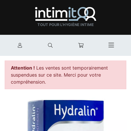
TOUT POUR L'HYGIÈNE INTIME
Mon compte
Rechercher
Mon panier
Afficher
Attention !
Les ventes sont temporairement
suspendues sur ce site. Merci pour votre
compréhension.