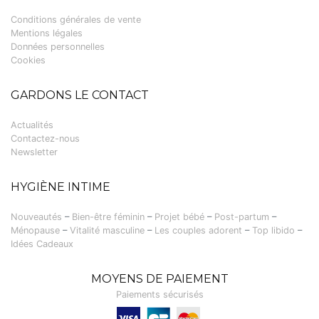
Conditions générales de vente
Mentions légales
Données personnelles
Cookies
GARDONS LE CONTACT
Actualités
Contactez-nous
Newsletter
HYGIÈNE INTIME
Nouveautés
–
Bien-être féminin
–
Projet bébé
–
Post-partum
–
Ménopause
–
Vitalité masculine
–
Les couples adorent
–
Top libido
–
Idées Cadeaux
MOYENS DE PAIEMENT
Paiements sécurisés
Visa, Carte bancaire