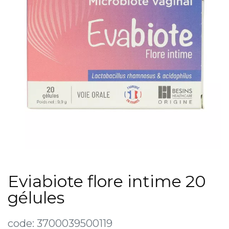
Eviabiote flore intime 20
gélules
code:
3700039500119