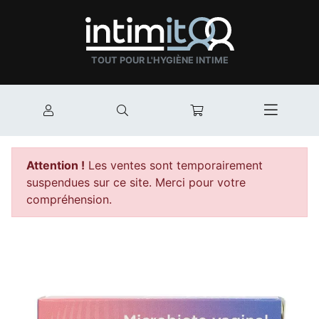
TOUT POUR L'HYGIÈNE INTIME
Mon compte
Rechercher
Mon panier
Afficher
Attention !
Les ventes sont temporairement
suspendues sur ce site. Merci pour votre
compréhension.