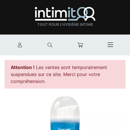
TOUT POUR L'HYGIÈNE INTIME
Mon compte
Rechercher
Mon panier
Afficher
Attention !
Les ventes sont temporairement
suspendues sur ce site. Merci pour votre
compréhension.