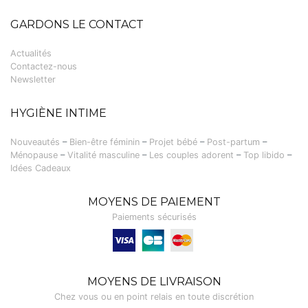
GARDONS LE CONTACT
Actualités
Contactez-nous
Newsletter
HYGIÈNE INTIME
Nouveautés
–
Bien-être féminin
–
Projet bébé
–
Post-partum
–
Ménopause
–
Vitalité masculine
–
Les couples adorent
–
Top libido
–
Idées Cadeaux
MOYENS DE PAIEMENT
Paiements sécurisés
Visa, Carte bancaire
MOYENS DE LIVRAISON
Chez vous ou en point relais en toute discrétion