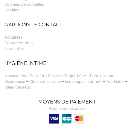
Données personnelles
Cookies
GARDONS LE CONTACT
Actualités
Contactez-nous
Newsletter
HYGIÈNE INTIME
Nouveautés
–
Bien-être féminin
–
Projet bébé
–
Post-partum
–
Ménopause
–
Vitalité masculine
–
Les couples adorent
–
Top libido
–
Idées Cadeaux
MOYENS DE PAIEMENT
Paiements sécurisés
Visa, Carte bancaire