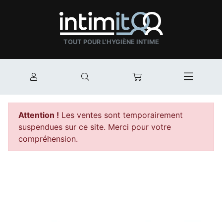
TOUT POUR L'HYGIÈNE INTIME
Mon compte
Rechercher
Mon panier
Afficher
Attention !
Les ventes sont temporairement
suspendues sur ce site. Merci pour votre
compréhension.