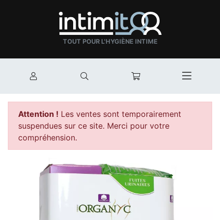
TOUT POUR L'HYGIÈNE INTIME
Mon compte
Rechercher
Mon panier
Afficher
Attention !
Les ventes sont temporairement
suspendues sur ce site. Merci pour votre
compréhension.